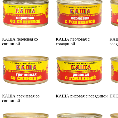
КАША перловая со
КАША перловая с
КАШ
свининой
говядиной
гов
КАША гречневая со
КАША рисовая с говядиной
ПЛО
свининой